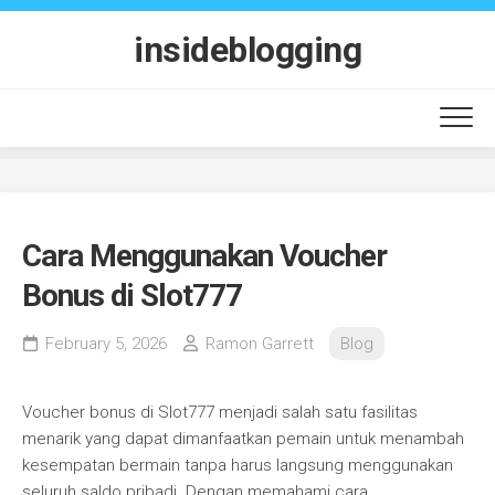
Skip
to
insideblogging
content
Cara Menggunakan Voucher
Bonus di Slot777
February 5, 2026
Ramon Garrett
Blog
Voucher bonus di Slot777 menjadi salah satu fasilitas
menarik yang dapat dimanfaatkan pemain untuk menambah
kesempatan bermain tanpa harus langsung menggunakan
seluruh saldo pribadi. Dengan memahami cara