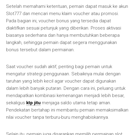
Setelah memahami ketentuan, pemain dapat masuk ke akun
Slot777 dan mencari menu klaim voucher atau promosi.
Pada bagian ini, voucher bonus yang tersedia dapat
diaktifkan sesuai petunjuk yang diberikan. Proses aktivasi
biasanya sederhana dan hanya membutuhkan beberapa
langkah, sehingga pemain dapat segera menggunakan
bonus tersebut dalam permainan.
Saat voucher sudah aktif, penting bagi pemain untuk
mengatur strategi penggunaan. Sebaiknya mulai dengan
taruhan yang lebih kecil agar voucher dapat digunakan
dalam lebih banyak putaran. Dengan cara ini, peluang untuk
mendapatkan kombinasi kemenangan menjadi lebih besar,
sekaligus
ktp jitu
menjaga saldo utama tetap aman.
Pendekatan bertahap ini membantu pemain memaksimalkan
nilai voucher tanpa terburu-buru menghabiskannya.
Selain itu, pemain juga disarankan memilih permainan slot