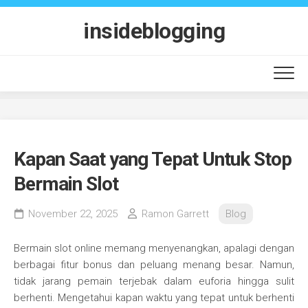
Skip
to
insideblogging
content
Kapan Saat yang Tepat Untuk Stop
Bermain Slot
November 22, 2025
Ramon Garrett
Blog
Bermain slot online memang menyenangkan, apalagi dengan
berbagai fitur bonus dan peluang menang besar. Namun,
tidak jarang pemain terjebak dalam euforia hingga sulit
berhenti. Mengetahui kapan waktu yang tepat untuk berhenti