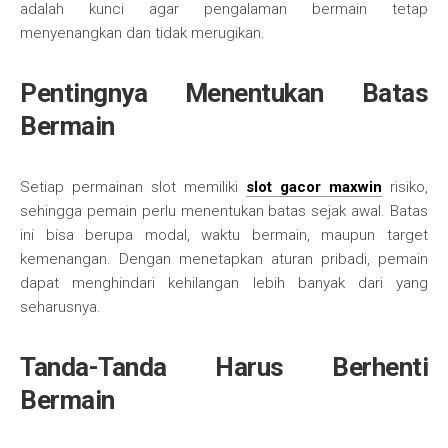
adalah kunci agar pengalaman bermain tetap
menyenangkan dan tidak merugikan.
Pentingnya Menentukan Batas
Bermain
Setiap permainan slot memiliki
slot gacor maxwin
risiko,
sehingga pemain perlu menentukan batas sejak awal. Batas
ini bisa berupa modal, waktu bermain, maupun target
kemenangan. Dengan menetapkan aturan pribadi, pemain
dapat menghindari kehilangan lebih banyak dari yang
seharusnya.
Tanda-Tanda Harus Berhenti
Bermain