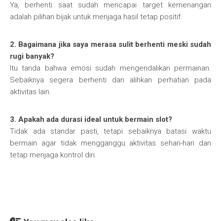
Ya, berhenti saat sudah mencapai target kemenangan
adalah pilihan bijak untuk menjaga hasil tetap positif.
2. Bagaimana jika saya merasa sulit berhenti meski sudah
rugi banyak?
Itu tanda bahwa emosi sudah mengendalikan permainan.
Sebaiknya segera berhenti dan alihkan perhatian pada
aktivitas lain.
3. Apakah ada durasi ideal untuk bermain slot?
Tidak ada standar pasti, tetapi sebaiknya batasi waktu
bermain agar tidak mengganggu aktivitas sehari-hari dan
tetap menjaga kontrol diri.