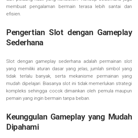
membuat pengalaman bermain terasa lebih santai dan
efisien.
Pengertian Slot dengan Gameplay
Sederhana
Slot dengan gameplay sederhana adalah permainan slot
yang memiliki aturan dasar yang jelas, jumlah simbol yang
tidak terlalu banyak, serta mekanisme permainan yang
mudah dipelajari. Biasanya slot ini tidak memerlukan strategi
kompleks sehingga cocok dimainkan oleh pemula maupun
pemain yang ingin bermain tanpa beban.
Keunggulan Gameplay yang Mudah
Dipahami