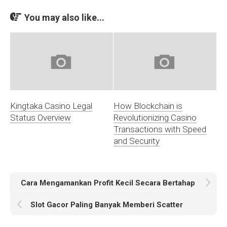
You may also like...
Kingtaka Casino Legal
How Blockchain is
Status Overview
Revolutionizing Casino
Transactions with Speed
and Security
Cara Mengamankan Profit Kecil Secara Bertahap
Slot Gacor Paling Banyak Memberi Scatter