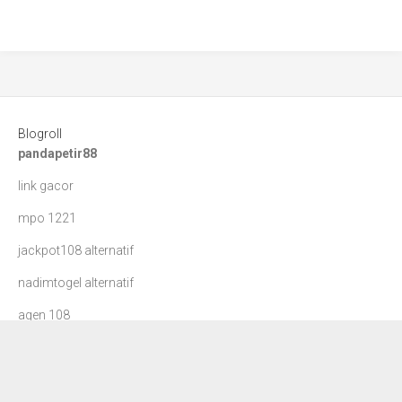
Blogroll
pandapetir88
link gacor
mpo 1221
jackpot108 alternatif
nadimtogel alternatif
agen 108
danatoto
nadim togel