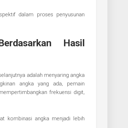
spektif dalam proses penyusunan
erdasarkan Hasil
 selanjutnya adalah menyaring angka
ngkinan angka yang ada, pemain
empertimbangkan frekuensi digit,
t kombinasi angka menjadi lebih