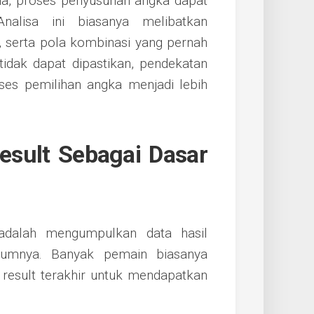
a, proses penyusunan angka dapat
Analisa ini biasanya melibatkan
t, serta pola kombinasi yang pernah
tidak dapat dipastikan, pendekatan
s pemilihan angka menjadi lebih
sult Sebagai Dasar
 adalah mengumpulkan data hasil
elumnya. Banyak pemain biasanya
result terakhir untuk mendapatkan