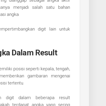
ering dianggap sebagai angka aktif
asanya menjadi salah satu bahan
si angka.
mpertimbangkan digit lain untuk
gka Dalam Result
miliki posisi seperti kepala, tengah,
g memberikan gambaran mengenai
si tertentu.
n digit dalam beberapa result
akah terdapat angka yang sering