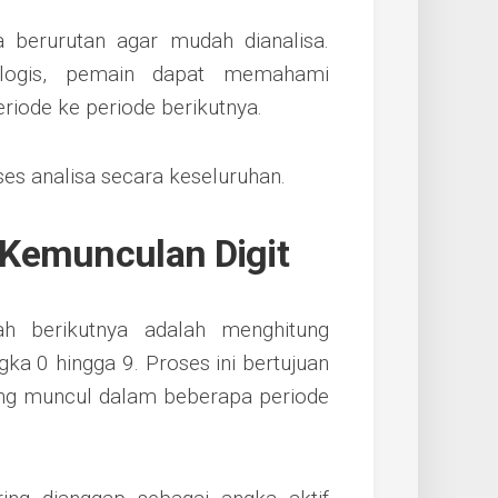
 berurutan agar mudah dianalisa.
ologis, pemain dapat memahami
riode ke periode berikutnya.
es analisa secara keseluruhan.
Kemunculan Digit
ah berikutnya adalah menghitung
gka 0 hingga 9. Proses ini bertujuan
ng muncul dalam beberapa periode