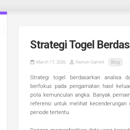
Strategi Togel Berda
March 17, 2026
Ramon Garrett
Blog
Strategi togel berdasarkan analisa
berfokus pada pengamatan hasil kel
pola kemunculan angka. Banyak pemain
referensi untuk melihat kecenderungan
periode tertentu.