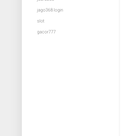
jago368 login
slot
gacor777