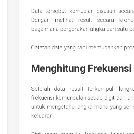
Data tersebut kemudian disusun secara
Dengan melihat result secara kron
bagaimana pergerakan angka dari satu pe
Catatan data yang rapi memudahkan pros
Menghitung Frekuensi 
Setelah data result terkumpul, langk
frekuensi kemunculan setiap digit dari an
untuk mengetahui angka mana yang seri
keluaran.