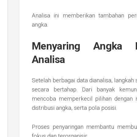
Analisa ini memberikan tambahan per
angka.
Menyaring Angka B
Analisa
Setelah berbagai data dianalisa, langkah
secara bertahap. Dari banyak kemu
mencoba memperkecil pilihan dengan m
distribusi angka, serta pola posisi.
Proses penyaringan membantu membua
fokus dan terorganisir.