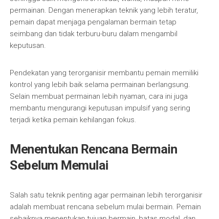
permainan. Dengan menerapkan teknik yang lebih teratur,
pemain dapat menjaga pengalaman bermain tetap
seimbang dan tidak terburu-buru dalam mengambil
keputusan.
Pendekatan yang terorganisir membantu pemain memiliki
kontrol yang lebih baik selama permainan berlangsung.
Selain membuat permainan lebih nyaman, cara ini juga
membantu mengurangi keputusan impulsif yang sering
terjadi ketika pemain kehilangan fokus.
Menentukan Rencana Bermain
Sebelum Memulai
Salah satu teknik penting agar permainan lebih terorganisir
adalah membuat rencana sebelum mulai bermain. Pemain
sebaiknya menentukan tujuan bermain, batas modal, dan