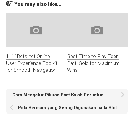
You may also like...
1111Bets.net Online
Best Time to Play Teen
User Experience Toolkit
Patti Gold for Maximum
for Smooth Navigation
Wins
Cara Mengatur Pikiran Saat Kalah Beruntun
Pola Bermain yang Sering Digunakan pada Slot Favorit Pemain