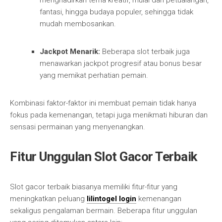
menghadirkan tema kreatif, mulai dari petualangan,
fantasi, hingga budaya populer, sehingga tidak
mudah membosankan.
Jackpot Menarik:
Beberapa slot terbaik juga
menawarkan jackpot progresif atau bonus besar
yang memikat perhatian pemain.
Kombinasi faktor-faktor ini membuat pemain tidak hanya
fokus pada kemenangan, tetapi juga menikmati hiburan dan
sensasi permainan yang menyenangkan.
Fitur Unggulan Slot Gacor Terbaik
Slot gacor terbaik biasanya memiliki fitur-fitur yang
meningkatkan peluang
lilintogel login
kemenangan
sekaligus pengalaman bermain. Beberapa fitur unggulan