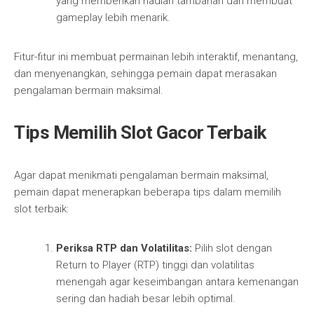
yang memberikan hadiah tambahan dan membuat
gameplay lebih menarik.
Fitur-fitur ini membuat permainan lebih interaktif, menantang,
dan menyenangkan, sehingga pemain dapat merasakan
pengalaman bermain maksimal.
Tips Memilih Slot Gacor Terbaik
Agar dapat menikmati pengalaman bermain maksimal,
pemain dapat menerapkan beberapa tips dalam memilih
slot terbaik:
Periksa RTP dan Volatilitas:
Pilih slot dengan
Return to Player (RTP) tinggi dan volatilitas
menengah agar keseimbangan antara kemenangan
sering dan hadiah besar lebih optimal.