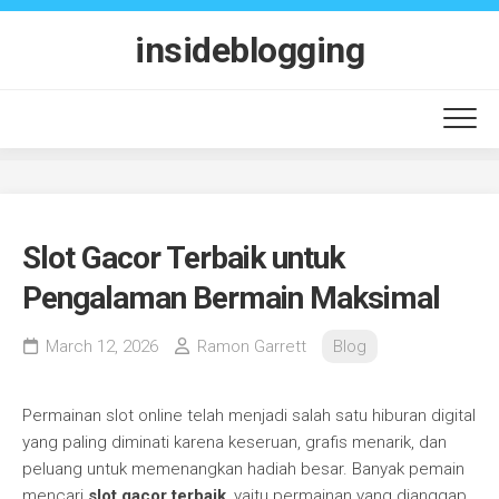
Skip
to
insideblogging
content
Slot Gacor Terbaik untuk
Pengalaman Bermain Maksimal
March 12, 2026
Ramon Garrett
Blog
Permainan slot online telah menjadi salah satu hiburan digital
yang paling diminati karena keseruan, grafis menarik, dan
peluang untuk memenangkan hadiah besar. Banyak pemain
mencari
slot gacor terbaik
, yaitu permainan yang dianggap