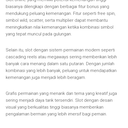
biasanya dilengkapi dengan berbagai fitur bonus yang
mendukung peluang kemenangan. Fitur seperti free spin,
simbol wild, scatter, serta multiplier dapat membantu
meningkatkan nilai kemenangan ketika kombinasi simbol
yang tepat muncul pada gulungan.
Selain itu, slot dengan sistem permainan modern seperti
cascading reels atau megaways sering memberikan lebih
banyak cara menang dalam satu putaran. Dengan jumlah
kombinasi yang lebih banyak, peluang untuk mendapatkan
kemenangan juga menjadi lebih beragam.
Grafis permainan yang menarik dan tema yang kreatif juga
sering menjadi daya tarik tersendiri. Slot dengan desain
visual yang berkualitas tinggi biasanya memberikan
pengalaman bermain yang lebih imersif bagi pemain.